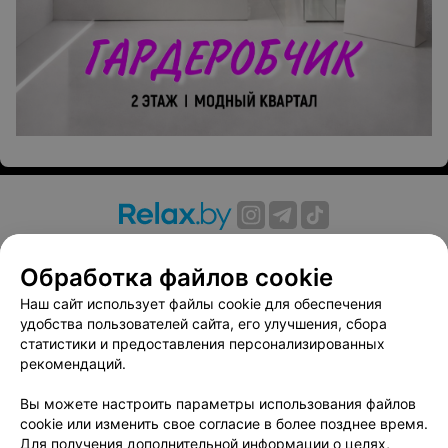
О проекте
Новости проекта
Размещение рекламы
Обработка файлов cookie
Вакансии
Публичный договор
Способы оплаты
Публичный договор по использованию сервиса
Наш сайт использует файлы cookie для обеспечения
«Афиша»
удобства пользователей сайта, его улучшения, сбора
статистики и предоставления персонализированных
Пользовательское соглашение
рекомендаций.
Написать в поддержку
Вы можете настроить параметры использования файлов
Связаться по вопросам сотрудничества
cookie или изменить свое согласие в более позднее время.
Написать руководителю relax.by
Для получения дополнительной информации о целях,